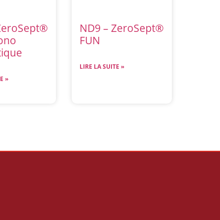
ZeroSept®
ND9 – ZeroSept®
ono
FUN
ique
LIRE LA SUITE »
E »