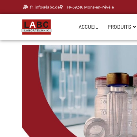
fr.info@labc.de
FR-59246 Mons-en-Pévèle
ACCUEIL
PRODUITS