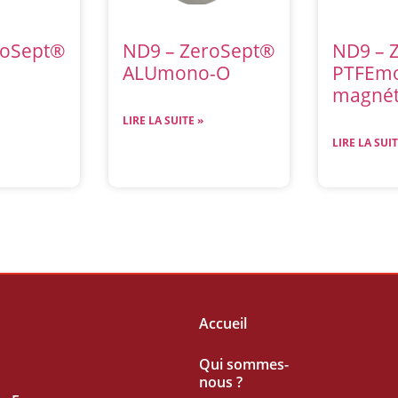
roSept®
ND9 – ZeroSept®
ND9 – 
ALUmono-O
PTFEm
magnét
LIRE LA SUITE »
LIRE LA SUIT
Accueil
Qui sommes-
nous ?