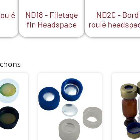
ND18 - Filetage
ND20 - Bord
roulé
fin Headspace
roulé headspa
uchons