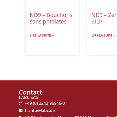
ND9 – Bouchons
ND9 – Ze
sans phtalates
SILP
LIRE LA SUITE »
LIRE LA SUITE »
Contact
LABC SAS
+49 (0) 2242 96946-0
fr.info@labc.de