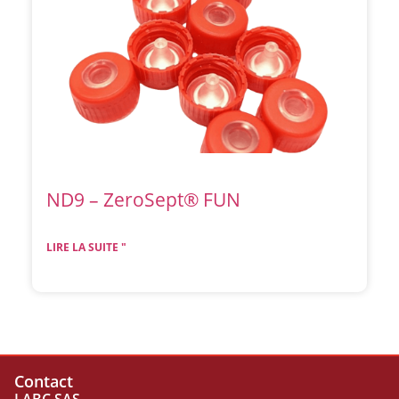
ND9 – ZeroSept® FUN
LIRE LA SUITE "
Contact