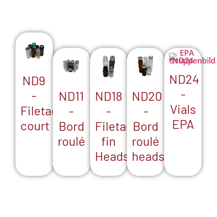
ND24
ND9
-
-
ND18
ND20
ND11
Vials
Filetage
-
-
-
EPA
court
Filetage
Bord
Bord
fin
roulé
roulé
Headspace
headspace