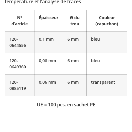
température et l’analyse de traces
N°
Épaisseur
Ø du
Couleur
d’article
trou
(capuchon)
120-
0,1 mm
6 mm
bleu
0644556
120-
0,06 mm
6 mm
bleu
0649360
120-
0,06 mm
6 mm
transparent
0885119
UE = 100 pcs. en sachet PE