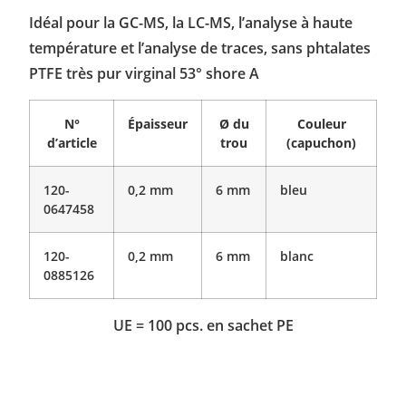
Idéal pour la GC-MS, la LC-MS, l’analyse à haute
température et l’analyse de traces, sans phtalates
PTFE très pur virginal 53° shore A
N°
Épaisseur
Ø du
Couleur
d’article
trou
(capuchon)
120-
0,2 mm
6 mm
bleu
0647458
120-
0,2 mm
6 mm
blanc
0885126
UE = 100 pcs. en sachet PE