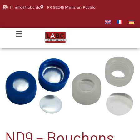
fr.info@labc.de
FR-59246 Mons-en-Pévèle
ND9 – Bouchons