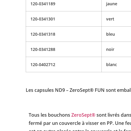
120-0341189
jaune
120-0341301
vert
120-0341318
bleu
120-0341288
noir
120-0402712
blanc
Les capsules ND9 – ZeroSept® FUN sont emball
Tous les bouchons
ZeroSept®
sont livrés dans
fermé par un couvercle à visser en PP. Une fe