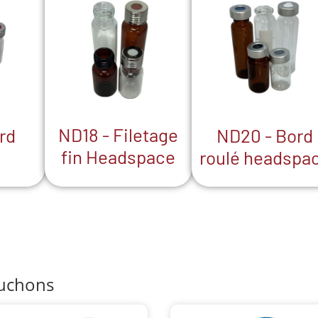
ND18 - Filetage
ND20 - Bord
rd
fin Headspace
roulé headspa
ouchons