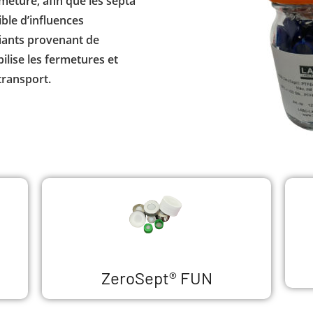
rmeture, afin que les septa
ible d’influences
fiants provenant de
bilise les fermetures et
transport.
ZeroSept® FUN