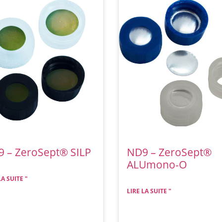
 – ZeroSept® SILP
ND9 – ZeroSept®
ALUmono-O
LA SUITE "
LIRE LA SUITE "