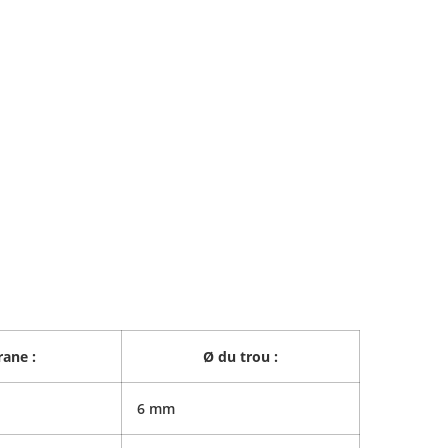
ane :
Ø du trou :
6 mm