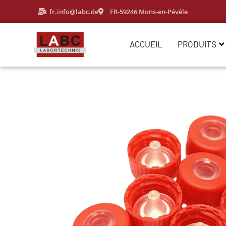
fr.info@labc.de
FR-59246 Mons-en-Pévèle
ACCUEIL
PRODUITS