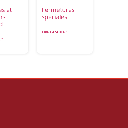
es et
Fermetures
ns
spéciales
d
LIRE LA SUITE "
 "