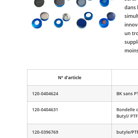
dans 
simul
innov
un tr
suppl
moins
N° d’article
120-0404624
BK sans P
120-0404631
Rondelle 
Butyl/ PTF
120-0396769
butyle/PT