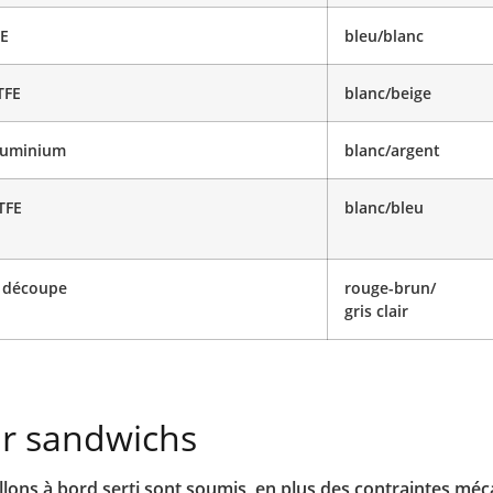
FE
bleu/blanc
TFE
blanc/beige
aluminium
blanc/argent
TFE
blanc/bleu
 découpe
rouge-brun/
gris clair
ur sandwichs
llons à bord serti sont soumis, en plus des contraintes mé