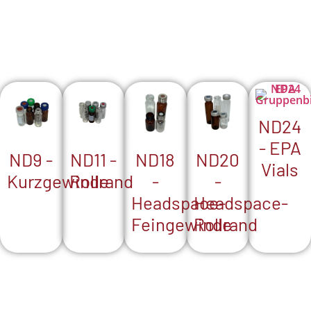
ND24
- EPA
ND18
ND9 -
ND20
ND11 -
Vials
-
Kurzgewinde
-
Rollrand
Headspace-
Headspace-
Feingewinde
Rollrand