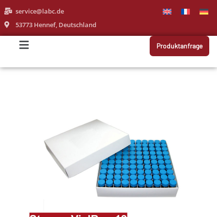
service@labc.de
53773 Hennef, Deutschland
Produktanfrage