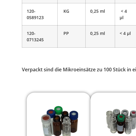
120-
KG
0,25 ml
< 4
0589123
μl
120-
PP
0,25 ml
< 4 μl
0713245
Verpackt sind die Mikroeinsätze zu 100 Stück in 