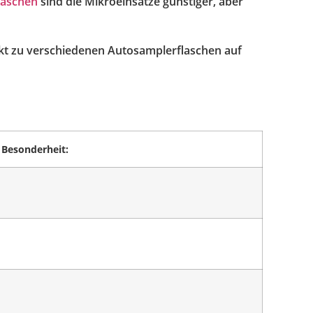
laschen
sind die Mikroeinsätze günstiger, aber
kt zu verschiedenen Autosamplerflaschen auf
Besonderheit: