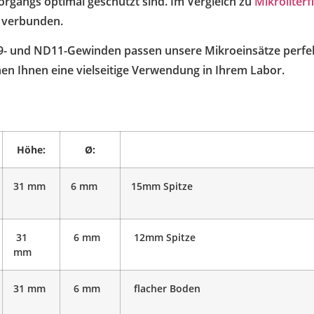
rgangs optimal geschützt sind. Im Vergleich zu
Mikroliterf
 verbunden.
D9- und ND11-Gewinden passen unsere Mikroeinsätze perfe
chen Ihnen eine vielseitige Verwendung in Ihrem Labor.
Höhe:
Ø:
31 mm
6 mm
15mm Spitze
31
6 mm
12mm Spitze
mm
31 mm
6 mm
flacher Boden