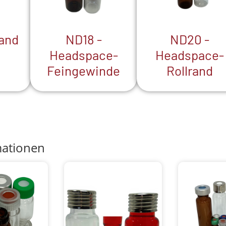
ND18 -
ND20 -
rand
Headspace-
Headspace-
Feingewinde
Rollrand
mationen