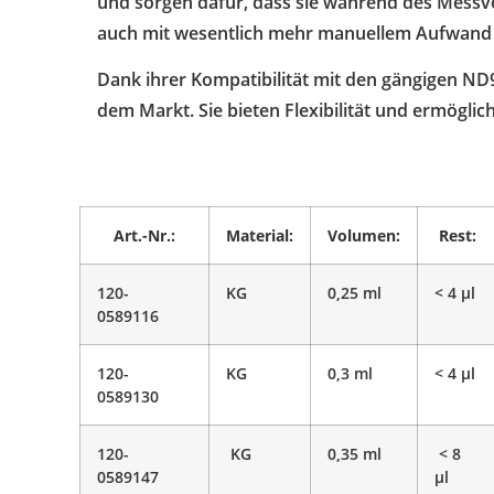
und sorgen dafür, dass sie während des Messvo
auch mit wesentlich mehr manuellem Aufwand
Dank ihrer Kompatibilität mit den gängigen N
dem Markt. Sie bieten Flexibilität und ermögli
Art.-Nr.:
Material:
Volumen:
Rest:
120-
KG
0,25 ml
< 4 μl
0589116
120-
KG
0,3 ml
< 4 μl
0589130
120-
KG
0,35 ml
< 8
0589147
μl