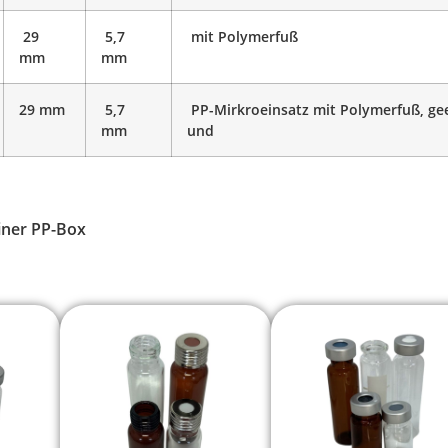
29
5,7
mit Polymerfuß
mm
mm
29 mm
5,7
PP-Mirkroeinsatz mit Polymerfuß, ge
mm
und
einer PP-Box