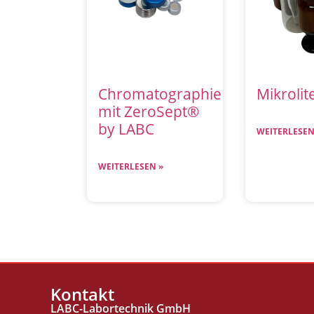
Chromatographie
Mikrolit
mit ZeroSept®
by LABC
WEITERLESEN
WEITERLESEN »
Kontakt
LABC-Labortechnik GmbH