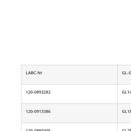
LABC-Nr
GL-
120-0893282
GL1
120-0913386
GL1
120-0893305
GL2