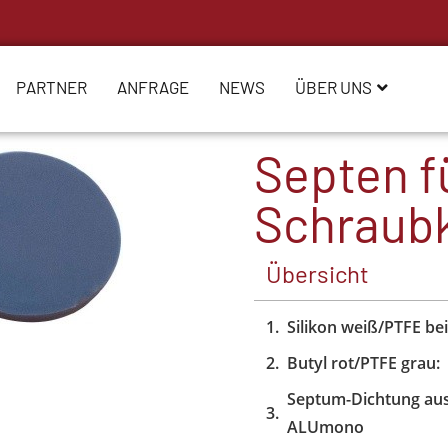
PARTNER
ANFRAGE
NEWS
ÜBER UNS
Septen f
Schraub
Übersicht
Silikon weiß/PTFE be
Butyl rot/PTFE grau:
Septum-Dichtung aus
ALUmono