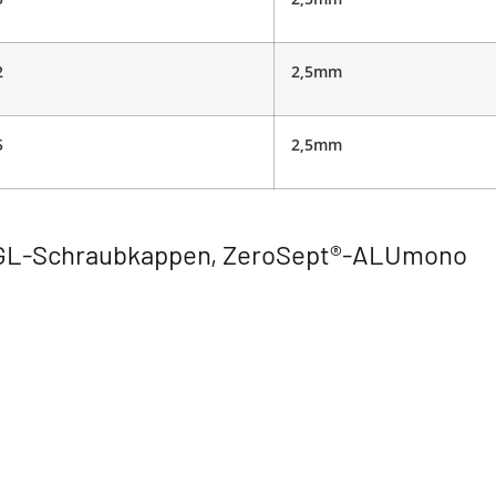
2
2,5mm
5
2,5mm
r GL-Schraubkappen, ZeroSept®-ALUmono