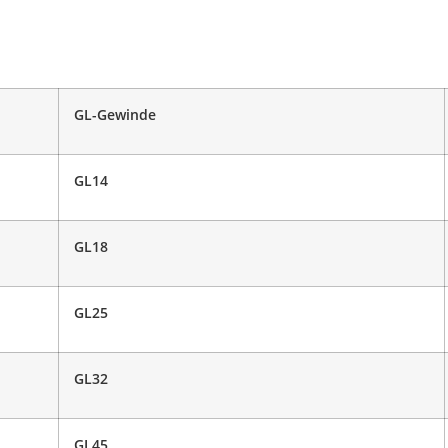
GL-Gewinde
GL14
GL18
GL25
GL32
GL45