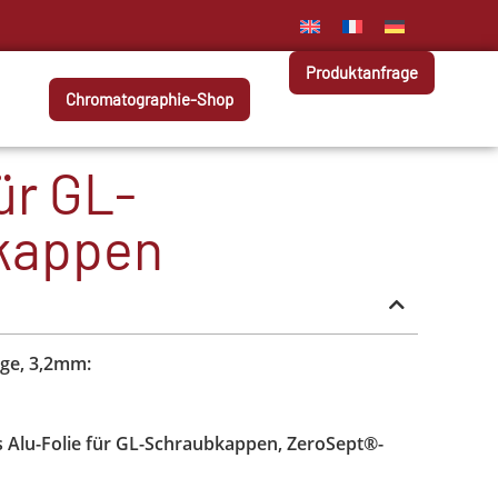
Produktanfrage
Chromatographie-Shop
ür GL-
kappen
ige, 3,2mm:
 Alu-Folie für GL-Schraubkappen, ZeroSept®-