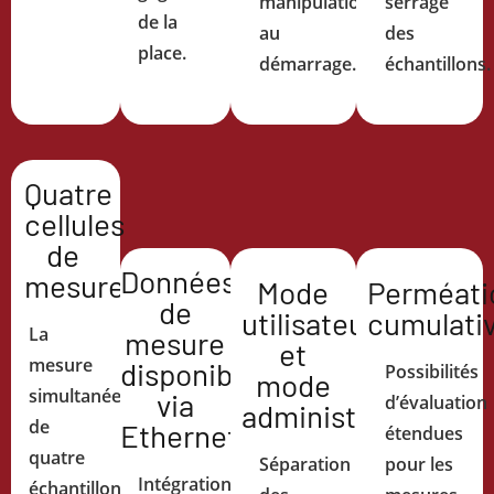
manipulation
serrage
de la
au
des
place.
démarrage.
échantillons.
Quatre
cellules
de
Données
mesure
Mode
Perméati
de
utilisateur
cumulati
La
mesure
et
mesure
disponibles
Possibilités
mode
simultanée
via
d’évaluation
administrateur
de
Ethernet
étendues
quatre
Séparation
pour les
Intégration
échantillons