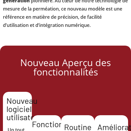
génération
pionnière. Au cœur de notre technologie de
mesure de la perméation, ce nouveau modèle est une
référence en matière de précision, de facilité
d’utilisation et d’intégration numérique.
Nouveau Aperçu des
fonctionnalités
Nouveau
logiciel
utilisateur
Fonctionnement
Routine
Améliora
Un tout