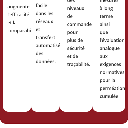
des
mesures
facile
augmente
niveaux
à long
dans les
l’efficacité
de
terme
réseaux
et la
commande
ainsi
et
comparabilité.
pour
que
transfert
plus de
l’évaluation
automatisé
sécurité
analogue
des
et de
aux
données.
traçabilité.
exigences
normatives
pour la
perméation
cumulée