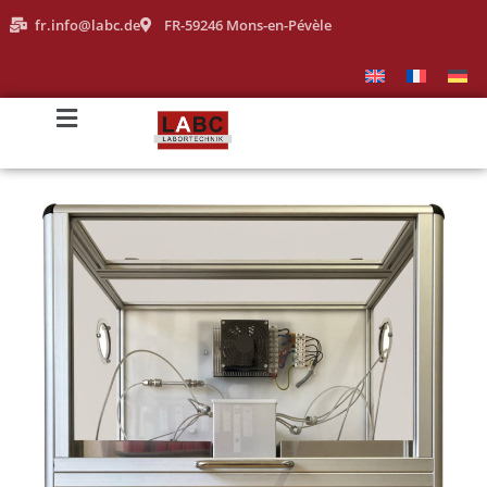
fr.info@labc.de
FR-59246 Mons-en-Pévèle