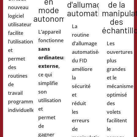
en
d'allumage
de la
nouveau
mode
automatisée
manipula
logiciel
autonome
des
utilisateur
La
échantill
L’appareil
facilite
routine
fonctionne
l’utilisation
d’allumage
Les
sans
et
automatisée
ouvertures
ordinateur
permet
du FID
plus
externe
,
des
améliore
grandes
ce qui
routines
la
et le
simplifie
de
sécurité
mécanisme
son
travail
et
optimisé
utilisation
programmées
réduit
des
et
individuellement.
les
volets
permet
erreurs
facilitent
de
de
le
gagner