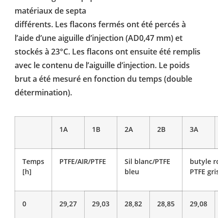
matériaux de septa
différents. Les flacons fermés ont été percés à
l’aide d’une aiguille d’injection (AD0,47 mm) et
stockés à 23°C. Les flacons ont ensuite été remplis
avec le contenu de l’aiguille d’injection. Le poids
brut a été mesuré en fonction du temps (double
détermination).
1A
1B
2A
2B
3A
Temps
PTFE/AIR/PTFE
Sil blanc/PTFE
butyle r
[h]
bleu
PTFE gri
0
29,27
29,03
28,82
28,85
29,08