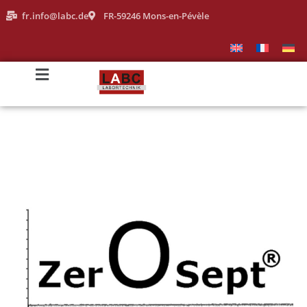
fr.info@labc.de
FR-59246 Mons-en-Pévèle