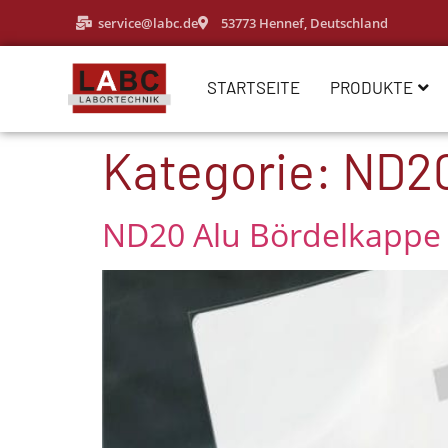
service@labc.de
53773 Hennef, Deutschland
STARTSEITE
PRODUKTE
Kategorie:
ND2
ND20 Alu Bördelkappe –