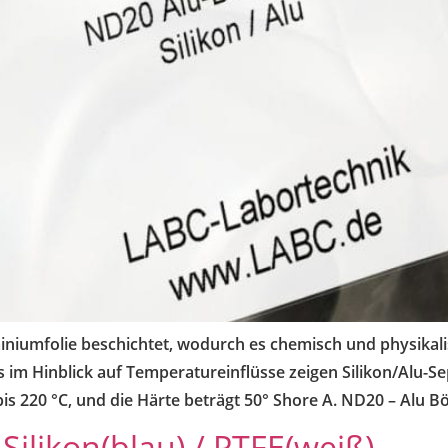
luminiumfolie beschichtet, wodurch es chemisch und physika
rs im Hinblick auf Temperatureinflüsse zeigen Silikon/Alu-
is 220 °C, und die Härte beträgt 50° Shore A. ND20 – Alu Bö
ilikon(blau) / PTFE(weiß)