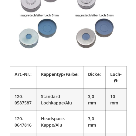
Art.-Nr.:
Kappentyp/Farbe:
Dicke:
Loch-
Ø:
120-
Standard
3,0
10
0587587
Lochkappe/Alu
mm
mm
120-
Headspace-
3,0
0647816
Kappe/Alu
mm