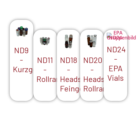
ND24
ND9
-
-
ND18
ND20
ND11
EPA
Kurzgewinde
-
-
-
Vials
Headspace-
Headspace-
Rollrand
Feingewinde
Rollrand