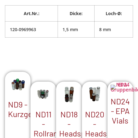
Art.Nr.:
Dicke:
Loch-Ø:
120-0969963
1,5 mm
8 mm
ND24
ND9 -
- EPA
Kurzgewinde
ND18
ND20
ND11
Vials
-
-
-
Headspace-
Headspace-
Rollrand