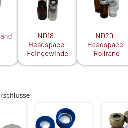
ND18 -
ND20 -
rand
Headspace-
Headspace-
Feingewinde
Rollrand
rschlüsse