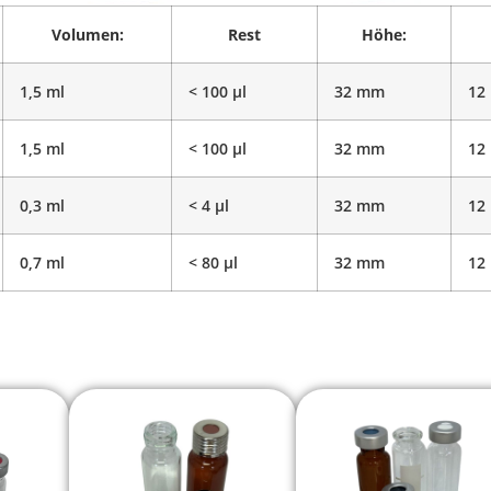
Volumen:
Rest
Höhe:
1,5 ml
< 100 μl
32 mm
12
1,5 ml
< 100 μl
32 mm
12
0,3 ml
< 4 μl
32 mm
12
0,7 ml
< 80 μl
32 mm
12