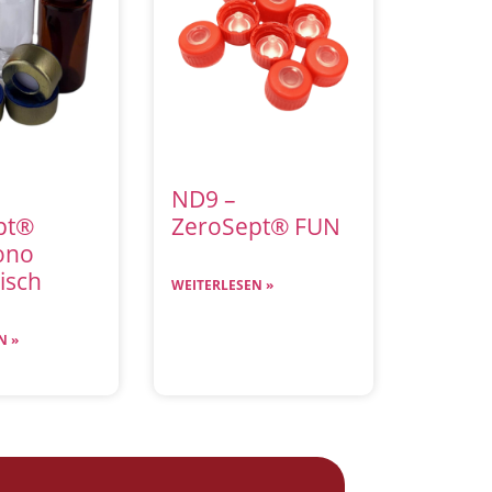
ND9 –
pt®
ZeroSept® FUN
ono
sch​
WEITERLESEN »
N »