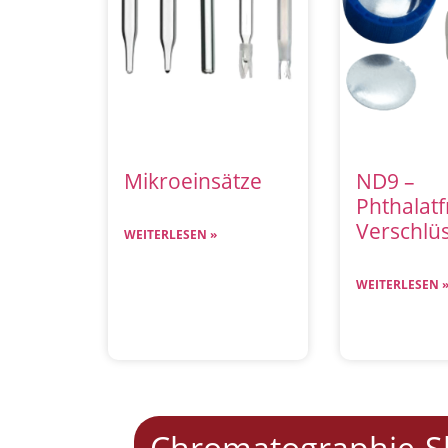
Mikroeinsätze
ND9 –
Phthalatf
Verschlü
WEITERLESEN »
WEITERLESEN 
Chromatographie-