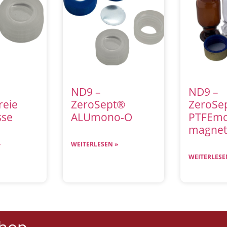
ND9 –
ND9 –
reie
ZeroSept®
ZeroSe
sse
ALUmono-O
PTFEm
magneti
»
WEITERLESEN »
WEITERLESE
Shop