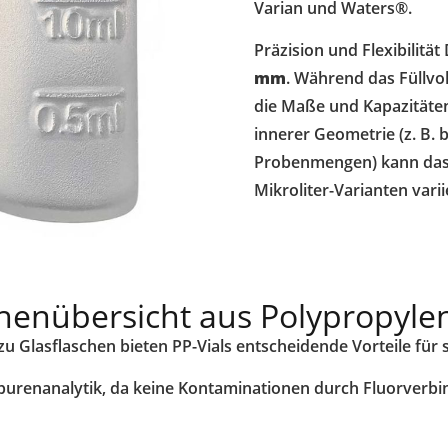
Varian und Waters®.
Präzision und Flexibilität
mm
. Während das Füllvo
die Maße und Kapazitäten 
innerer Geometrie (z. B. b
Probenmengen) kann das V
Mikroliter-Varianten varii
henübersicht aus Polypropyle
u Glasflaschen bieten PP-Vials entscheidende Vorteile für s
Spurenanalytik, da keine Kontaminationen durch Fluorverbi